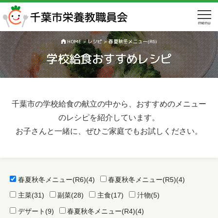
menu
HOME
>
レシピ
>
春夏秋冬メニュー(R6)
学校給食おすすめレシピ
公開日:
2025年9月16日
千葉市の学校給食の献立の中から、おすすめのメニュー
のレシピを紹介しています。
お子さんと一緒に、ぜひご家庭でもお試しください。
春夏秋冬メニュー(R6)
(4)
春夏秋冬メニュー(R5)
(4)
主菜
(31)
副菜
(28)
主食
(17)
汁物
(5)
デザート
(9)
春夏秋冬メニュー(R4)
(4)