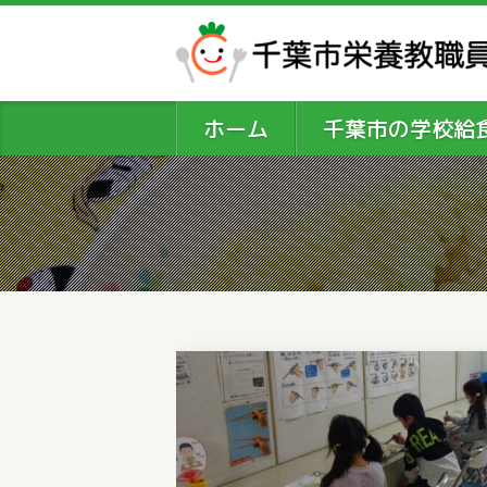
ホーム
千葉市の学校給
校内での取り組み
（
2026年2月3日
更新）
公開日:
2025年3月21日
/ カテゴリー: