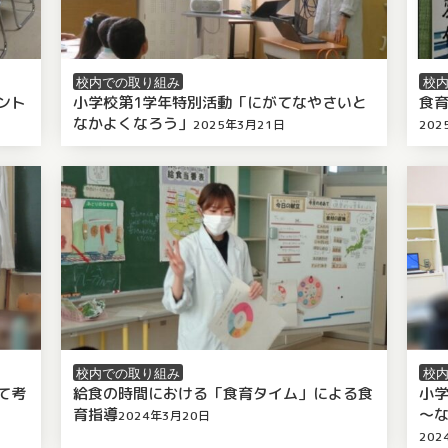
校内での取り組み
校
ント
小学校第1学年特別活動「にがてなやさいと
食
なかよくなろう」
月3日
更
2025年3月21日
/
by 千葉市栄養教職員会
（
2026年2月3日
202
/
by
更新）
校内での取り組み
校
て考
給食の時間における「食育タイム」による食
小学
育指導
～
新）
2024年3月20日
/
by 千葉市栄養教職員会
（
2025年5月25日
更新）
202
/
by