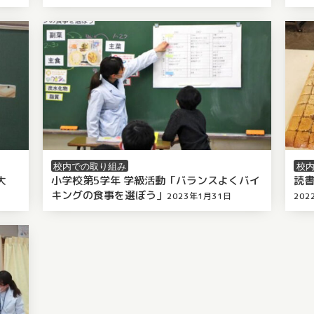
校内での取り組み
校
大
小学校第5学年 学級活動「バランスよくバイ
読
キングの食事を選ぼう」
2023年1月31日
/
by 千葉市栄養教職員会
（
2023年
202
/
by
5月1日
更
新）