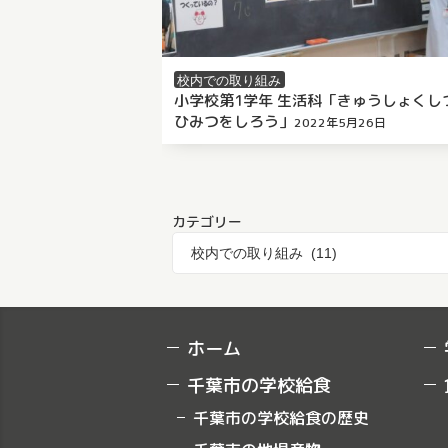
校内での取り組み
小学校第1学年 生活科「きゅうしょくし
ひみつをしろう」
2022年5月26日
/
by 千葉市栄養教職員会
（
2023年
日
更新）
カテゴリー
校内での取り組み (11)
ホーム
千葉市の学校給食
千葉市の学校給食の歴史