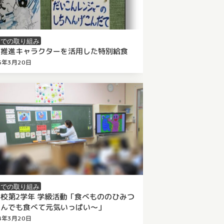
内での取り組み
育推進キャラクターを活用した特別給食
5年3月20日
 千葉市栄養教職員会
（
2026年2月3日
更新）
内での取り組み
校第2学年 学級活動「食べもののひみつ
なんでも食べて元気いっぱい～」
4年3月20日
 千葉市栄養教職員会
（
2025年5月27日
更新）