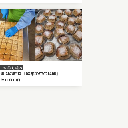
内での取り組み
書週間の給食「絵本の中の料理」
2年11月10日
 千葉市栄養教職員会
（
2023年4月28日
更新）