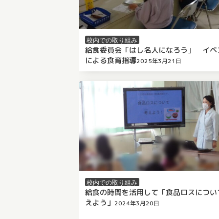
校内での取り組み
給食委員会「はし名人になろう」 イベ
による食育指導
2025年3月21日
/
by 千葉市栄養教職員会
（
2026年2
新）
校内での取り組み
給食の時間を活用して「食品ロスについ
えよう」
2024年3月20日
/
by 千葉市栄養教職員会
（
2025年5月27日
更