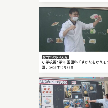
校内での取り組み
小学校第3学年 国語科「すがたをかえる
豆」
2023年12月15日
/
by 千葉市栄養教職員会
（
2025年5月20日
更新）