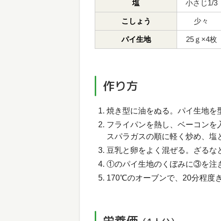
塩
小さじ1/3
こしょう
少々
パイ生地
25ｇ×4枚
作り方
焼き型に油をぬる。パイ生地を
フライパンを熱し、ベーコンを
スパラガスの順に軽く炒め、塩
豆乳と卵をよく混ぜる。ざるな
①のパイ生地のくぼみに③を注
170℃のオーブンで、20分程