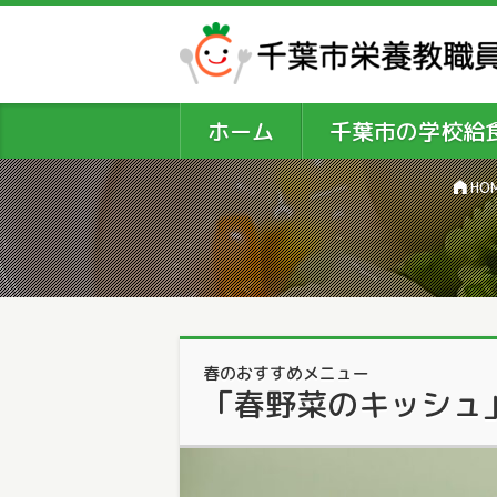
ホーム
千葉市の学校給
HO
公開日:
2025年8月19日
（
2025
年10月
春のおすすめメニュー
17日
更
「春野菜のキッシュ
新）