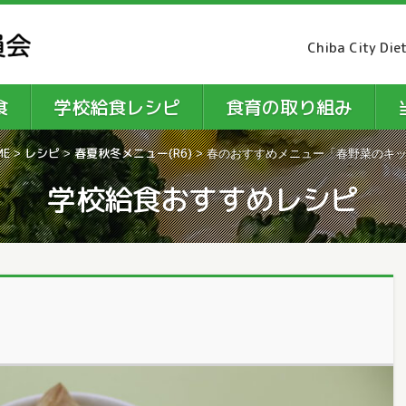
Chiba City Die
食
学校給食レシピ
食育の取り組み
ME
レシピ
春夏秋冬メニュー(R6)
>
>
>
春のおすすめメニュー「春野菜のキ
学校給食おすすめレシピ
」